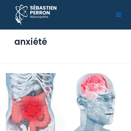
anxiété