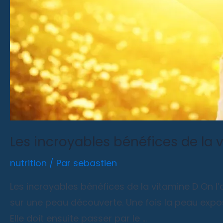
Les incroyables bénéfices de la 
nutrition
/ Par
sebastien
Les incroyables bénéfices de la vitamine D On l’a
sur une peau découverte. Une fois la peau expos
Elle doit ensuite passer par le …