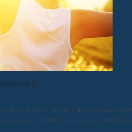
vitamine D
ppelle la vitamine du soleil car sa synthèse se fai
ée aux rayons UVB la vitamine D est synthétisée p